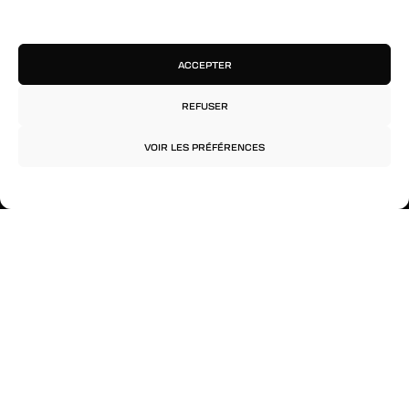
Facebook
Gérer les services
Twitter
ACCEPTER
Instagram
REFUSER
RESTEZ INFORMÉS
VOIR LES PRÉFÉRENCES
Inscrivez-vous à notre newsletter pour être les
premiers à être informés des nouveaux
Politique de confidentialité
Mentions légales
arrivages, des ventes, du contenu exclusif, des
événements et plus encore !
© 2026 Rinkage