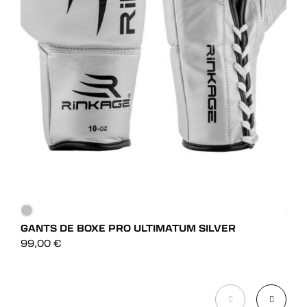
GANTS DE BOXE PRO ULTIMATUM SILVER
GAN
DÉCOUVRIR
99,00
€
85,
DÉCOUVRIR