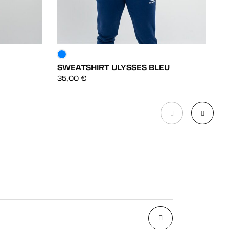
X
SWEATSHIRT ULYSSES BLEU
T
DÉCOUVRIR
35,00
€
2
DÉCOUVRIR