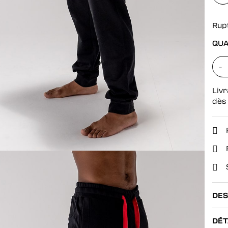
se
Rup
QUA
-
Livr
dès
DES
DÉT