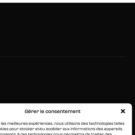
Gérer le consentement
RESTEZ INFORMÉS
Inscrivez-vous à notre newsletter pour être les
 les meilleures expériences, nous utilisons des technologies telles
okies pour stocker et/ou accéder aux informations des appareils.
premiers à être informés des nouveaux arrivages, des
 consentir à ces technologies nous permettra de traiter des