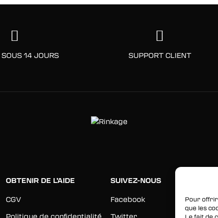
 SOUS 14 JOURS
SUPPORT CLIENT
OBTENIR DE L’AIDE
SUIVEZ-NOUS
CGV
Facebook
Pour offrir
que les co
Politique de confidentialité
Twitter
Le fait de