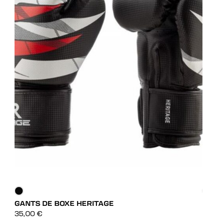
GANTS DE BOXE HERITAGE
GAN
DÉCOUVRIR
35,00
€
65,