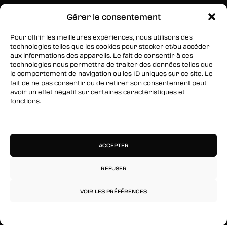
Gérer le consentement
SUIVEZ-NOUS
Pour offrir les meilleures expériences, nous utilisons des
Facebook
technologies telles que les cookies pour stocker et/ou accéder
aux informations des appareils. Le fait de consentir à ces
Twitter
technologies nous permettra de traiter des données telles que
le comportement de navigation ou les ID uniques sur ce site. Le
Instagram
fait de ne pas consentir ou de retirer son consentement peut
avoir un effet négatif sur certaines caractéristiques et
fonctions.
RESTEZ INFORMÉS
Gérer les services
Inscrivez-vous à notre newsletter pour être les
premiers à être informés des nouveaux
ACCEPTER
arrivages, des ventes, du contenu exclusif, des
événements et plus encore !
REFUSER
VOIR LES PRÉFÉRENCES
Politique de confidentialité
Mentions légales