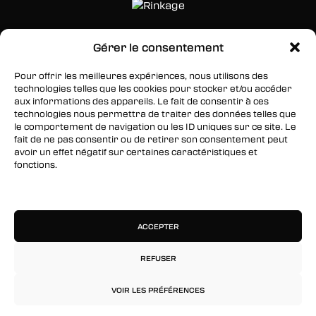
Gérer le consentement
SUIVEZ-NOUS
Pour offrir les meilleures expériences, nous utilisons des
Facebook
technologies telles que les cookies pour stocker et/ou accéder
aux informations des appareils. Le fait de consentir à ces
Twitter
technologies nous permettra de traiter des données telles que
le comportement de navigation ou les ID uniques sur ce site. Le
Instagram
fait de ne pas consentir ou de retirer son consentement peut
avoir un effet négatif sur certaines caractéristiques et
fonctions.
RESTEZ INFORMÉS
Gérer les services
Inscrivez-vous à notre newsletter pour être les
premiers à être informés des nouveaux
ACCEPTER
arrivages, des ventes, du contenu exclusif, des
événements et plus encore !
REFUSER
VOIR LES PRÉFÉRENCES