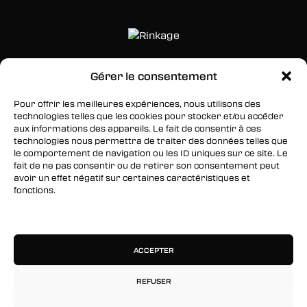
Gérer le consentement
SUIVEZ-NOUS
Pour offrir les meilleures expériences, nous utilisons des
Facebook
technologies telles que les cookies pour stocker et/ou accéder
aux informations des appareils. Le fait de consentir à ces
Twitter
technologies nous permettra de traiter des données telles que
le comportement de navigation ou les ID uniques sur ce site. Le
Instagram
fait de ne pas consentir ou de retirer son consentement peut
avoir un effet négatif sur certaines caractéristiques et
fonctions.
RESTEZ INFORMÉS
Gérer les services
Inscrivez-vous à notre newsletter pour être les
premiers à être informés des nouveaux
ACCEPTER
arrivages, des ventes, du contenu exclusif, des
événements et plus encore !
REFUSER