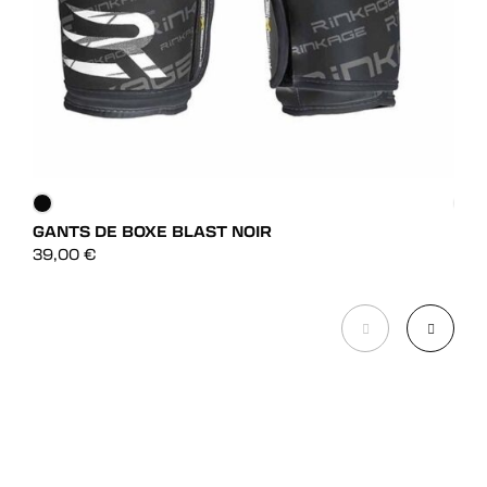
GANTS DE BOXE BLAST NOIR
GAN
DÉCOUVRIR
39,00
€
25,
DÉCOUVRIR