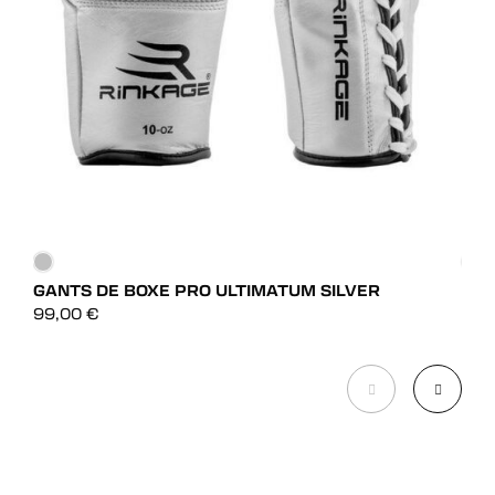
GANTS DE BOXE PRO ULTIMATUM SILVER
GAN
DÉCOUVRIR
99,00
€
39,
DÉCOUVRIR