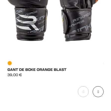
GANT DE BOXE ORANGE BLAST
GAN
DÉCOUVRIR
39,00
€
49,
DÉCOUVRIR