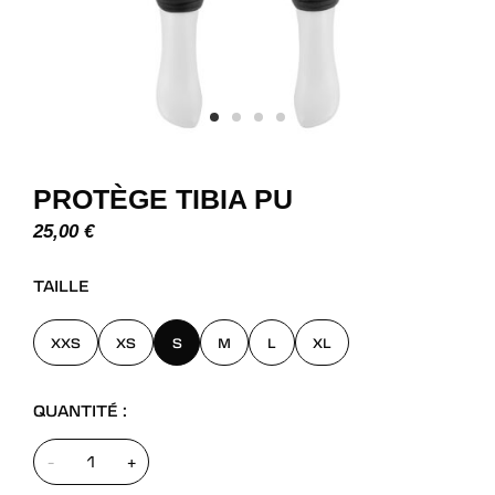
PROTÈGE TIBIA PU
25,00
€
TAILLE
XXS
XS
S
M
L
XL
QUANTITÉ :
-
+