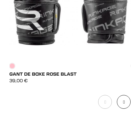
GANT DE BOXE ROSE BLAST
GAN
DÉCOUVRIR
39,00
€
75,
DÉCOUVRIR