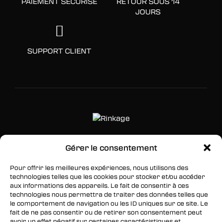
PAIEMENT SÉCURISÉ
RETOUR SOUS 14
JOURS
SUPPORT CLIENT
Gérer le consentement
SUIVEZ-NOUS
Pour offrir les meilleures expériences, nous utilisons des
Facebook
technologies telles que les cookies pour stocker et/ou accéder
aux informations des appareils. Le fait de consentir à ces
Twitter
technologies nous permettra de traiter des données telles que
le comportement de navigation ou les ID uniques sur ce site. Le
Instagram
fait de ne pas consentir ou de retirer son consentement peut
avoir un effet négatif sur certaines caractéristiques et