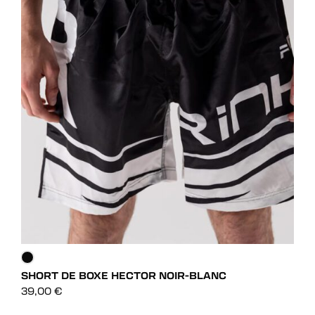
RAS
45,
SHORT DE BOXE HECTOR NOIR-BLANC
DÉCOUVRIR
39,00
€
DÉCOUVRIR