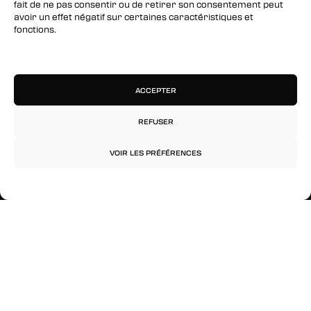
fait de ne pas consentir ou de retirer son consentement peut
SUIVEZ-NOUS
avoir un effet négatif sur certaines caractéristiques et
fonctions.
Facebook
Gérer les services
Twitter
Instagram
ACCEPTER
REFUSER
RESTEZ INFORMÉS
VOIR LES PRÉFÉRENCES
Inscrivez-vous à notre newsletter pour être les
premiers à être informés des nouveaux
Politique de confidentialité
Mentions légales
arrivages, des ventes, du contenu exclusif, des
événements et plus encore !