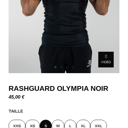
VIDÉO
RASHGUARD OLYMPIA NOIR
45,00
€
TAILLE
XXS
XS
S
M
L
XL
XXL