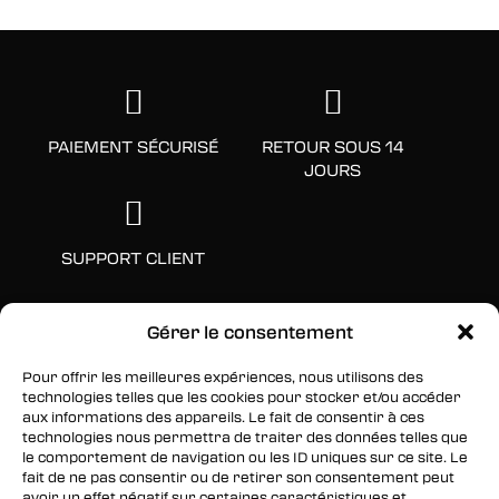
PAIEMENT SÉCURISÉ
RETOUR SOUS 14
JOURS
SUPPORT CLIENT
Gérer le consentement
Pour offrir les meilleures expériences, nous utilisons des
technologies telles que les cookies pour stocker et/ou accéder
aux informations des appareils. Le fait de consentir à ces
technologies nous permettra de traiter des données telles que
le comportement de navigation ou les ID uniques sur ce site. Le
fait de ne pas consentir ou de retirer son consentement peut
SUIVEZ-NOUS
avoir un effet négatif sur certaines caractéristiques et