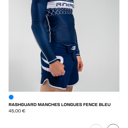
RASHGUARD MANCHES LONGUES FENCE BLEU
RAS
DÉCOUVRIR
45,00
€
45,
DÉCOUVRIR