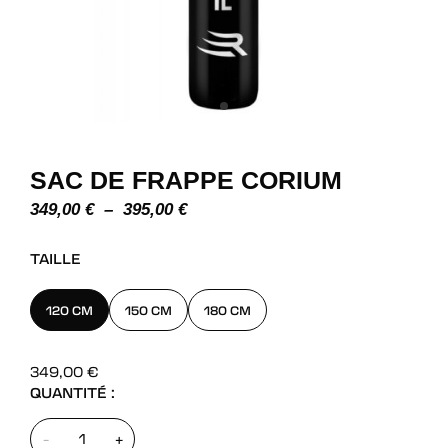
SAC DE FRAPPE CORIUM
PLAGE
349,00
€
–
395,00
€
DE
PRIX :
TAILLE
349,00 €
À
395,00 €
120 CM
150 CM
180 CM
349,00
€
QUANTITÉ :
-
+