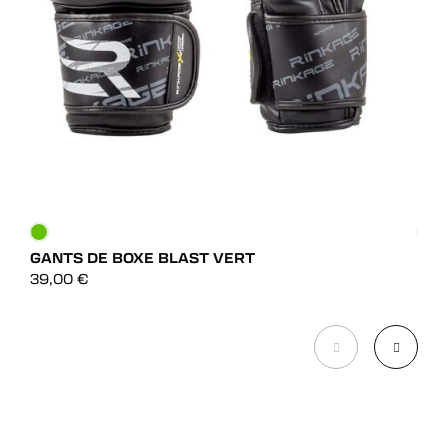
GANTS DE BOXE BLAST VERT
GAN
DÉCOUVRIR
39,00
€
85,
DÉCOUVRIR