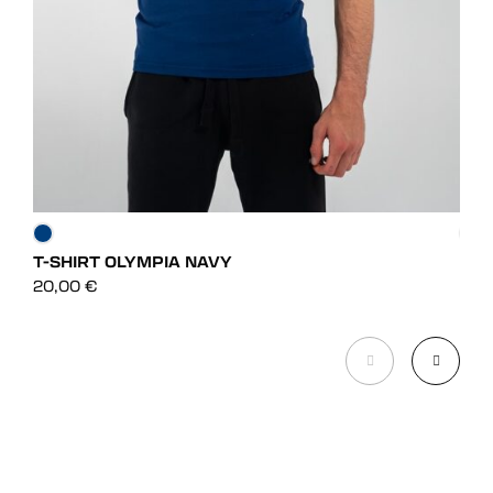
T-SHIRT OLYMPIA NAVY
T-S
DÉCOUVRIR
20,00
€
20,
DÉCOUVRIR