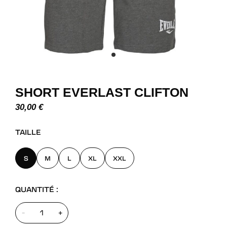
SHORT EVERLAST CLIFTON
30,00
€
TAILLE
S
M
L
XL
XXL
QUANTITÉ :
-
+