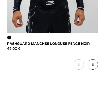
RASHGUARD MANCHES LONGUES FENCE NOIR
RAS
DÉCOUVRIR
45,00
€
39,
DÉCOUVRIR