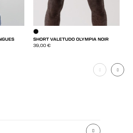
NGUES
SHORT VALETUDO OLYMPIA NOIR
R
DÉCOUVRIR
39,00
€
4
DÉCOUVRIR