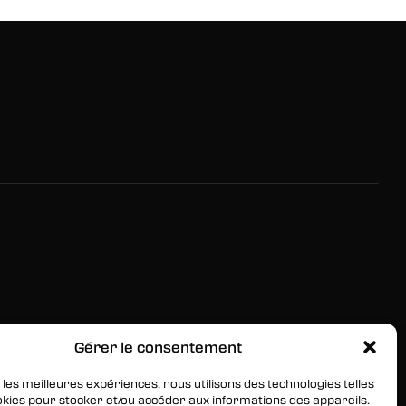
Gérer le consentement
RESTEZ INFORMÉS
Inscrivez-vous à notre newsletter pour être les
 les meilleures expériences, nous utilisons des technologies telles
okies pour stocker et/ou accéder aux informations des appareils.
premiers à être informés des nouveaux arrivages, des