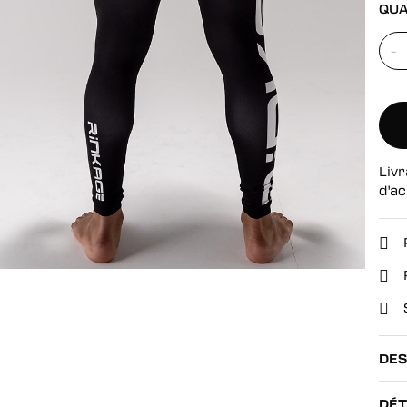
se
QUA
-
Livr
d'ac
DES
DÉT