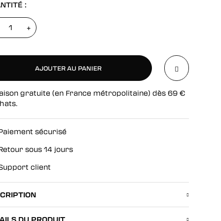
NTITÉ :
+
AJOUTER AU PANIER
aison gratuite (en France métropolitaine) dès
69
€
AJOUTER AU PANIER
hats.
Paiement sécurisé
Retour sous 14 jours
Support client
CRIPTION
AILS DU PRODUIT