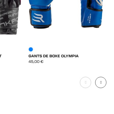
T
GANTS DE BOXE OLYMPIA
G
DÉCOUVRIR
45,00
€
5
DÉCOUVRIR