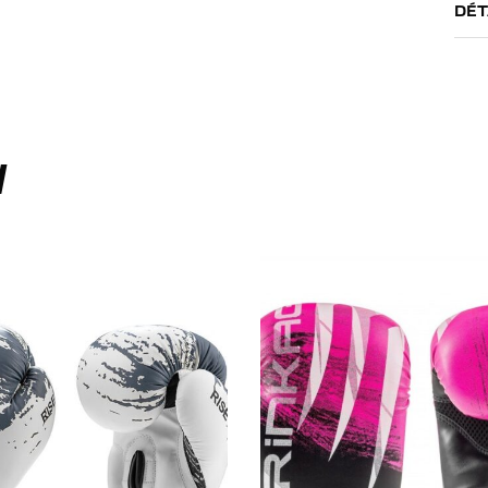
DÉT
I