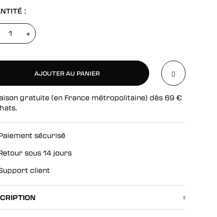
NTITÉ :
+
AJOUTER AU PANIER
aison gratuite (en France métropolitaine) dès
69
€
AJOUTER AU PANIER
hats.
Paiement sécurisé
Retour sous 14 jours
Support client
CRIPTION