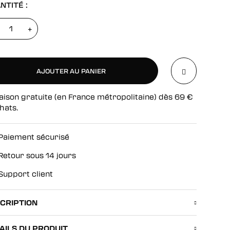
NTITÉ :
+
AJOUTER AU PANIER
aison gratuite (en France métropolitaine) dès
69
€
AJOUTER AU PANIER
hats.
Paiement sécurisé
Retour sous 14 jours
Support client
CRIPTION
AILS DU PRODUIT