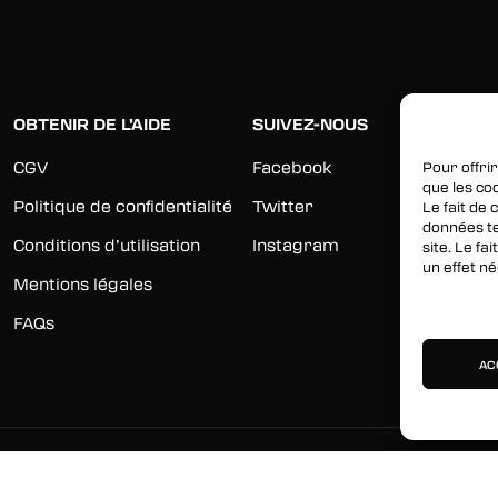
OBTENIR DE L’AIDE
SUIVEZ-NOUS
CGV
Facebook
Pour offrir
que les co
Politique de confidentialité
Twitter
Le fait de
données te
Conditions d’utilisation
Instagram
site. Le f
un effet né
Mentions légales
Gérer les 
FAQs
AC