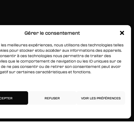
Gérer le consentement
RESTEZ INFORMÉS
Inscrivez-vous à notre newsletter pour être les
 les meilleures expériences, nous utilisons des technologies telles
okies pour stocker et/ou accéder aux informations des appareils.
premiers à être informés des nouveaux arrivages, des
 consentir à ces technologies nous permettra de traiter des
ventes, du contenu exclusif, des événements et plus
lles que le comportement de navigation ou les ID uniques sur ce
encore !
ait de ne pas consentir ou de retirer son consentement peut avoir
gatif sur certaines caractéristiques et fonctions.
services
CEPTER
REFUSER
VOIR LES PRÉFÉRENCES
Politique de confidentialité
Mentions légales