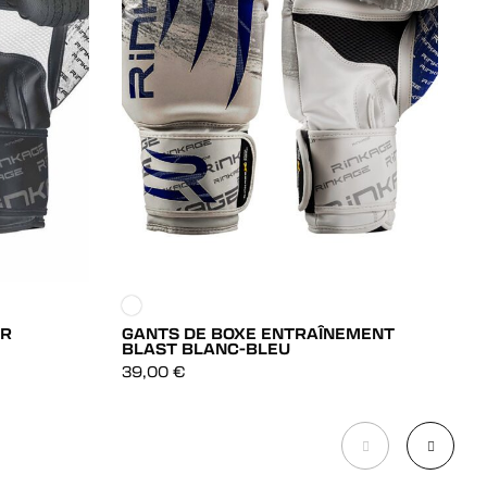
G
U
IR
GANTS DE BOXE ENTRAÎNEMENT
9
BLAST BLANC-BLEU
DÉCOUVRIR
39,00
€
DÉCOUVRIR