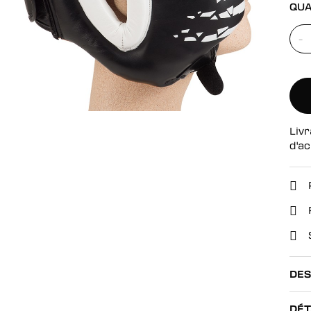
se
QUA
-
Livr
d'ac
DES
DÉT