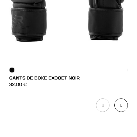
GANTS DE BOXE EXOCET NOIR
GAN
DÉCOUVRIR
32,00
€
75,
DÉCOUVRIR