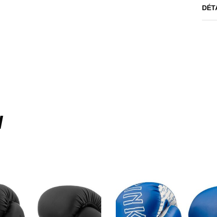
DÉT
I