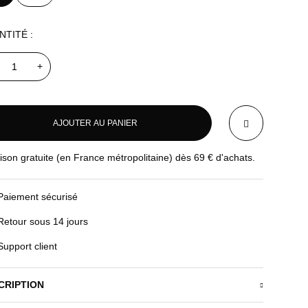
NTITÉ :
+
AJOUTER AU PANIER
aison gratuite (en France métropolitaine) dès
69
€
d'achats.
AJOUTER AU PANIER
Paiement sécurisé
Retour sous 14 jours
Support client
CRIPTION