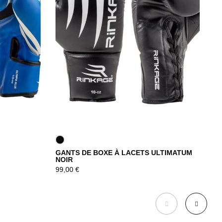
GANTS DE BOXE À LACETS ULTIMATUM
G
NOIR
DÉCOUVRIR
3
99,00
€
DÉCOUVRIR