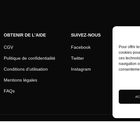
OBTENIR DE L’AIDE
SUIVEZ-NOUS
CGV
Facebook
Pour offrir 
cookies pour
Politique de confidentialité
Twitter
ces technolo
navigation ou
Conditions d’utilisation
Instagram
consentement
Mentions légales
Gérer les se
FAQs
AC