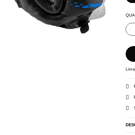
QUA
-
Livr
DES