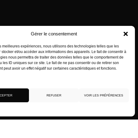
Gérer le consentement
RESTEZ INFORMÉS
Inscrivez-vous à notre newsletter pour être les premiers à être
les meilleures expériences, nous utilisons des technologies telles que les
 stocker et/ou accéder aux informations des appareils. Le fait de consentir à
informés des nouveaux arrivages, des ventes, du contenu
gies nous permettra de traiter des données telles que le comportement de
exclusif, des événements et plus encore !
 les ID uniques sur ce site. Le fait de ne pas consentir ou de retirer son
 peut avoir un effet négatif sur certaines caractéristiques et fonctions.
rvices
CEPTER
REFUSER
VOIR LES PRÉFÉRENCES
Politique de confidentialité
Mentions légales