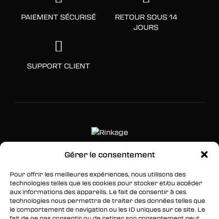
PAIEMENT SÉCURISÉ
RETOUR SOUS 14
JOURS
SUPPORT CLIENT
Gérer le consentement
SUIVEZ-NOUS
Pour offrir les meilleures expériences, nous utilisons des
technologies telles que les cookies pour stocker et/ou accéder
Facebook
aux informations des appareils. Le fait de consentir à ces
technologies nous permettra de traiter des données telles que
Twitter
le comportement de navigation ou les ID uniques sur ce site. Le
fait de ne pas consentir ou de retirer son consentement peut