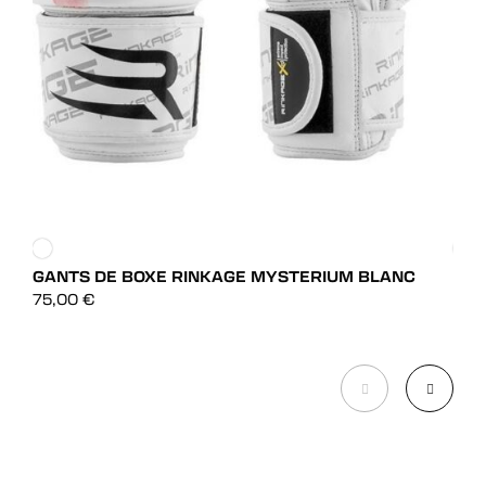
GANTS DE BOXE RINKAGE MYSTERIUM BLANC
GAN
BL
DÉCOUVRIR
75,00
€
39,
DÉCOUVRIR