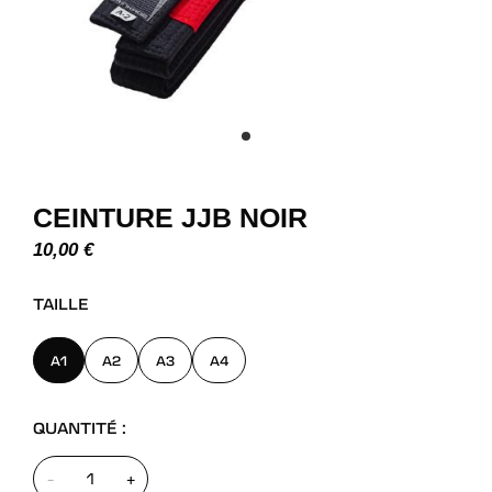
CEINTURE JJB NOIR
10,00
€
TAILLE
A1
A2
A3
A4
QUANTITÉ :
-
+