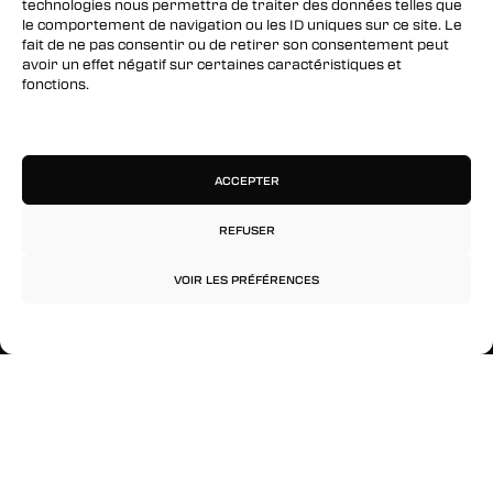
technologies nous permettra de traiter des données telles que
le comportement de navigation ou les ID uniques sur ce site. Le
Instagram
fait de ne pas consentir ou de retirer son consentement peut
avoir un effet négatif sur certaines caractéristiques et
fonctions.
RESTEZ INFORMÉS
Gérer les services
Inscrivez-vous à notre newsletter pour être les
premiers à être informés des nouveaux
ACCEPTER
arrivages, des ventes, du contenu exclusif, des
événements et plus encore !
REFUSER
VOIR LES PRÉFÉRENCES
Politique de confidentialité
Mentions légales
© 2026 Rinkage