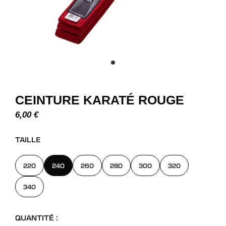
CEINTURE KARATÉ ROUGE
6,00
€
TAILLE
220
240
260
280
300
320
340
QUANTITÉ :