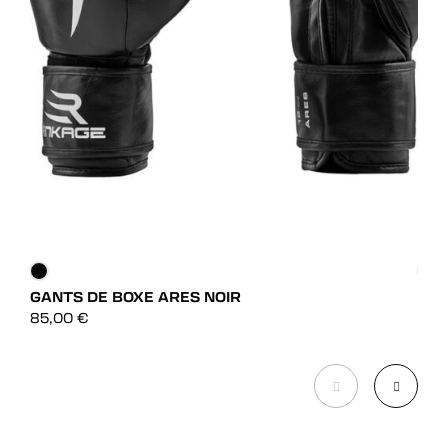
GANTS DE BOXE ARES NOIR
GAN
DÉCOUVRIR
85,00
€
39,
DÉCOUVRIR