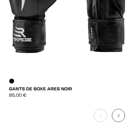
GANTS DE BOXE ARES NOIR
GAN
DÉCOUVRIR
85,00
€
39,
DÉCOUVRIR