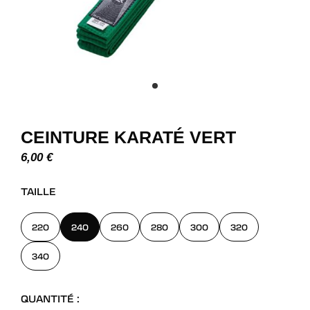
CEINTURE KARATÉ VERT
6,00
€
TAILLE
220
240
260
280
300
320
340
QUANTITÉ :