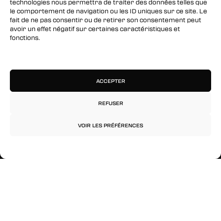
technologies nous permettra de traiter des données telles que
le comportement de navigation ou les ID uniques sur ce site. Le
Instagram
fait de ne pas consentir ou de retirer son consentement peut
avoir un effet négatif sur certaines caractéristiques et
fonctions.
RESTEZ INFORMÉS
Gérer les services
Inscrivez-vous à notre newsletter pour être les
premiers à être informés des nouveaux
ACCEPTER
arrivages, des ventes, du contenu exclusif, des
événements et plus encore !
REFUSER
VOIR LES PRÉFÉRENCES
Politique de confidentialité
Mentions légales
© 2026 Rinkage