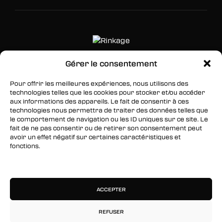
Gérer le consentement
SUIVEZ-NOUS
Pour offrir les meilleures expériences, nous utilisons des
technologies telles que les cookies pour stocker et/ou accéder
Facebook
aux informations des appareils. Le fait de consentir à ces
technologies nous permettra de traiter des données telles que
Twitter
le comportement de navigation ou les ID uniques sur ce site. Le
fait de ne pas consentir ou de retirer son consentement peut
Instagram
avoir un effet négatif sur certaines caractéristiques et
fonctions.
RESTEZ INFORMÉS
Gérer les services
Inscrivez-vous à notre newsletter pour être les
premiers à être informés des nouveaux
ACCEPTER
arrivages, des ventes, du contenu exclusif, des
événements et plus encore !
REFUSER