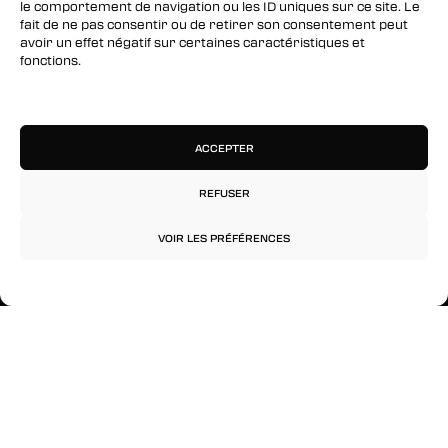
SUIVEZ-NOUS
le comportement de navigation ou les ID uniques sur ce site. Le
fait de ne pas consentir ou de retirer son consentement peut
Facebook
avoir un effet négatif sur certaines caractéristiques et
fonctions.
Twitter
Gérer les services
Instagram
ACCEPTER
RESTEZ INFORMÉS
REFUSER
Inscrivez-vous à notre newsletter pour être les
premiers à être informés des nouveaux
VOIR LES PRÉFÉRENCES
arrivages, des ventes, du contenu exclusif, des
événements et plus encore !
Politique de confidentialité
Mentions légales