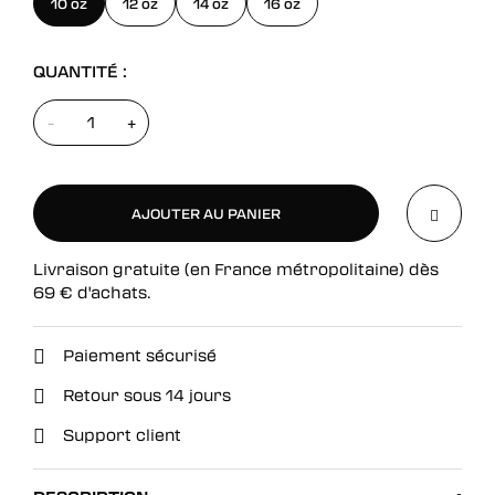
10 oz
12 oz
14 oz
16 oz
QUANTITÉ :
-
+
AJOUTER AU PANIER
Livraison gratuite (en France métropolitaine) dès
AJOUTER AU PANIER
69
€
d'achats.
Paiement sécurisé
Retour sous 14 jours
Support client