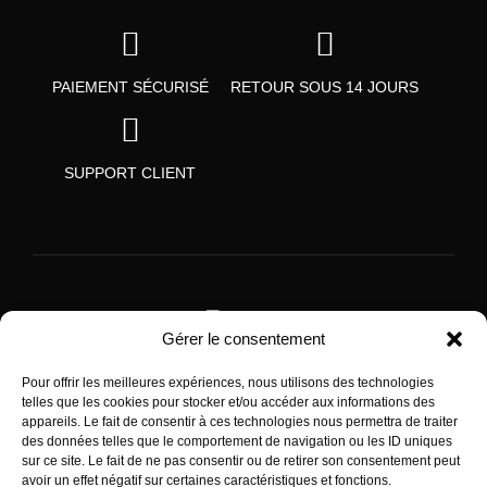
PAIEMENT SÉCURISÉ
RETOUR SOUS 14 JOURS
SUPPORT CLIENT
Gérer le consentement
Pour offrir les meilleures expériences, nous utilisons des technologies
SUIVEZ-NOUS
telles que les cookies pour stocker et/ou accéder aux informations des
appareils. Le fait de consentir à ces technologies nous permettra de traiter
Facebook
des données telles que le comportement de navigation ou les ID uniques
sur ce site. Le fait de ne pas consentir ou de retirer son consentement peut
Twitter
avoir un effet négatif sur certaines caractéristiques et fonctions.