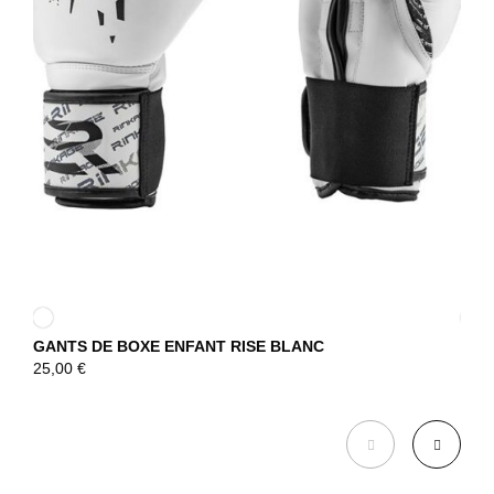
GANTS DE BOXE ENFANT RISE BLANC
GAN
DÉCOUVRIR
25,00
€
39,
DÉCOUVRIR