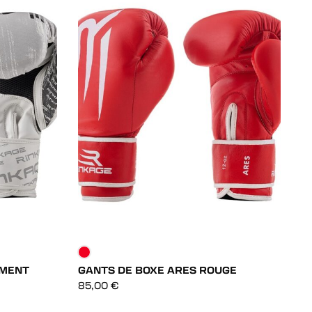
EMENT
GANTS DE BOXE ARES ROUGE
S
DÉCOUVRIR
85,00
€
3
DÉCOUVRIR