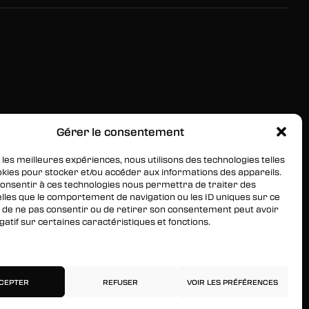
Gérer le consentement
RESTEZ INFORMÉS
Inscrivez-vous à notre newsletter pour être les
 les meilleures expériences, nous utilisons des technologies telles
okies pour stocker et/ou accéder aux informations des appareils.
premiers à être informés des nouveaux arrivages, des
 consentir à ces technologies nous permettra de traiter des
ventes, du contenu exclusif, des événements et plus
lles que le comportement de navigation ou les ID uniques sur ce
encore !
ait de ne pas consentir ou de retirer son consentement peut avoir
gatif sur certaines caractéristiques et fonctions.
services
CEPTER
REFUSER
VOIR LES PRÉFÉRENCES