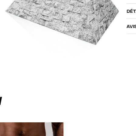
DÉT
AVI
I