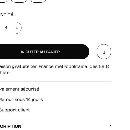
NTITÉ :
+
AJOUTER AU PANIER
aison gratuite (en France métropolitaine) dès
69
€
AJOUTER AU PANIER
hats.
Paiement sécurisé
Retour sous 14 jours
Support client
CRIPTION