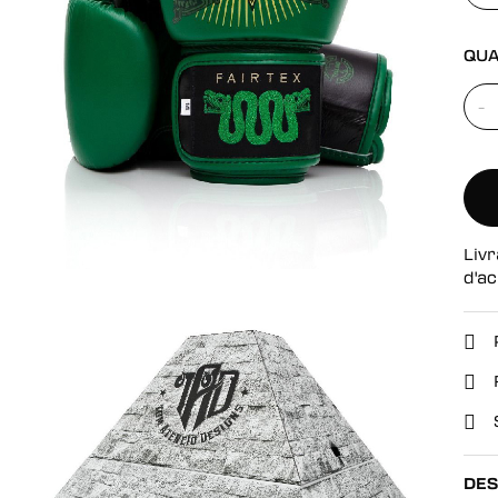
se
QUA
-
Livr
d'ac
DES