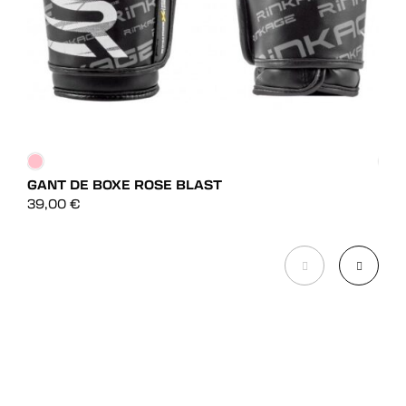
GANT DE BOXE ROSE BLAST
GAN
DÉCOUVRIR
39,00
€
32,
DÉCOUVRIR