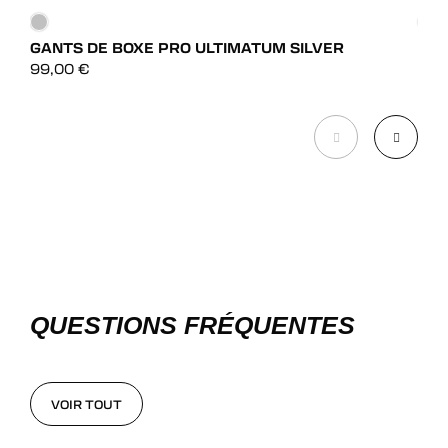
GANTS DE BOXE PRO ULTIMATUM SILVER
GAN
DÉCOUVRIR
99,00
€
39,
DÉCOUVRIR
QUESTIONS FRÉQUENTES
VOIR TOUT
VOIR TOUT