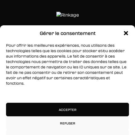
Gérer le consentement
SUIVEZ-NOUS
Pour offrir les meilleures expériences, nous utilisons des
Facebook
technologies telles que les cookies pour stocker et/ou accéder
aux informations des appareils. Le fait de consentir à ces
Twitter
technologies nous permettra de traiter des données telles que
le comportement de navigation ou les ID uniques sur ce site. Le
Instagram
fait de ne pas consentir ou de retirer son consentement peut
avoir un effet négatif sur certaines caractéristiques et
fonctions.
RESTEZ INFORMÉS
Gérer les services
Inscrivez-vous à notre newsletter pour être les
premiers à être informés des nouveaux
ACCEPTER
arrivages, des ventes, du contenu exclusif, des
événements et plus encore !
REFUSER