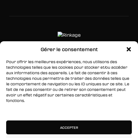
Gérer le consentement
SUIVEZ-NOUS
Pour offrir les meilleures expériences, nous utilisons des
technologies telles que les cookies pour stocker et/ou accéder
Facebook
aux informations des appareils. Le fait de consentir à ces
technologies nous permettra de traiter des données telles que
Twitter
le comportement de navigation ou les ID uniques sur ce site. Le
fait de ne pas consentir ou de retirer son consentement peut
Instagram
avoir un effet négatif sur certaines caractéristiques et
fonctions.
RESTEZ INFORMÉS
Gérer les services
Inscrivez-vous à notre newsletter pour être les
premiers à être informés des nouveaux
ACCEPTER
arrivages, des ventes, du contenu exclusif, des