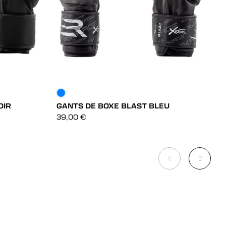
OIR
GANTS DE BOXE BLAST BLEU
G
U
DÉCOUVRIR
39,00
€
9
DÉCOUVRIR