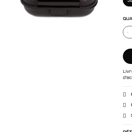
Ju
se
QUA
-
Livr
d'ac
DÉT