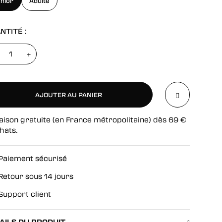
nior
Adulte
NTITÉ :
+
AJOUTER AU PANIER
aison gratuite (en France métropolitaine) dès
69
€
AJOUTER AU PANIER
hats.
Paiement sécurisé
Retour sous 14 jours
Support client
AILS DU PRODUIT