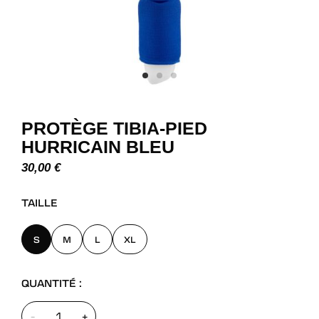
PROTÈGE TIBIA-PIED
HURRICAIN BLEU
30,00
€
TAILLE
S
M
L
XL
QUANTITÉ :
-
+