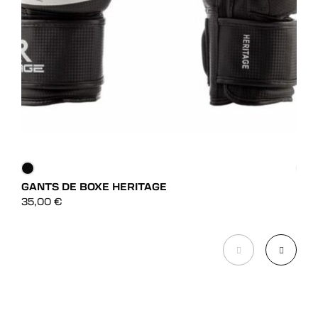
GANTS DE BOXE HERITAGE
GAN
DÉCOUVRIR
35,00
€
39,
DÉCOUVRIR