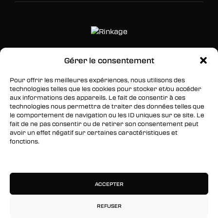
Gérer le consentement
SUIVEZ-NOUS
Pour offrir les meilleures expériences, nous utilisons des
Facebook
technologies telles que les cookies pour stocker et/ou accéder
aux informations des appareils. Le fait de consentir à ces
Twitter
technologies nous permettra de traiter des données telles que
le comportement de navigation ou les ID uniques sur ce site. Le
Instagram
fait de ne pas consentir ou de retirer son consentement peut
avoir un effet négatif sur certaines caractéristiques et
fonctions.
RESTEZ INFORMÉS
Gérer les services
Inscrivez-vous à notre newsletter pour être les
premiers à être informés des nouveaux
ACCEPTER
arrivages, des ventes, du contenu exclusif, des
événements et plus encore !
REFUSER