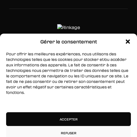
Gérer le consentement
SUIVEZ-NOUS
Pour offrir les meilleures expériences, nous utilisons des
technologies telles que les cookies pour stocker et/ou accéder
Facebook
aux informations des appareils. Le fait de consentir à ces
technologies nous permettra de traiter des données telles que
Twitter
le comportement de navigation ou les ID uniques sur ce site. Le
fait de ne pas consentir ou de retirer son consentement peut
Instagram
avoir un effet négatif sur certaines caractéristiques et
fonctions.
RESTEZ INFORMÉS
Gérer les services
Inscrivez-vous à notre newsletter pour être les
premiers à être informés des nouveaux
ACCEPTER
arrivages, des ventes, du contenu exclusif, des
événements et plus encore !
REFUSER