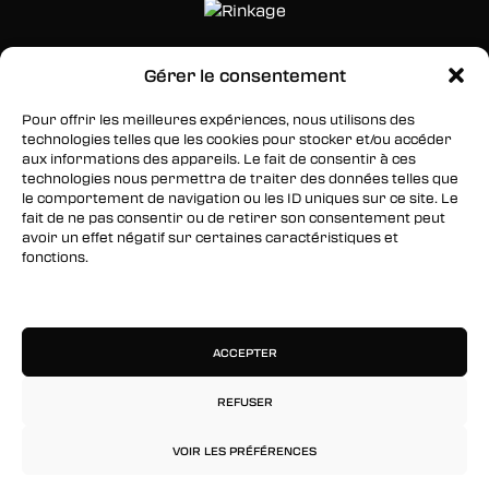
Gérer le consentement
SUIVEZ-NOUS
Pour offrir les meilleures expériences, nous utilisons des
Facebook
technologies telles que les cookies pour stocker et/ou accéder
aux informations des appareils. Le fait de consentir à ces
Twitter
technologies nous permettra de traiter des données telles que
le comportement de navigation ou les ID uniques sur ce site. Le
Instagram
fait de ne pas consentir ou de retirer son consentement peut
avoir un effet négatif sur certaines caractéristiques et
fonctions.
RESTEZ INFORMÉS
Gérer les services
Inscrivez-vous à notre newsletter pour être les
premiers à être informés des nouveaux
ACCEPTER
arrivages, des ventes, du contenu exclusif, des
événements et plus encore !
REFUSER
VOIR LES PRÉFÉRENCES