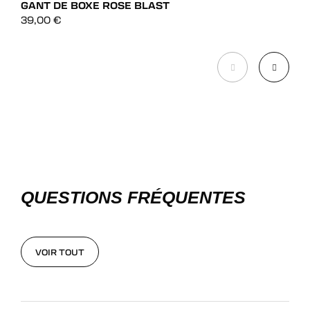
GANT DE BOXE ROSE BLAST
GAN
DÉCOUVRIR
39,00
€
99,
DÉCOUVRIR
QUESTIONS FRÉQUENTES
VOIR TOUT
VOIR TOUT