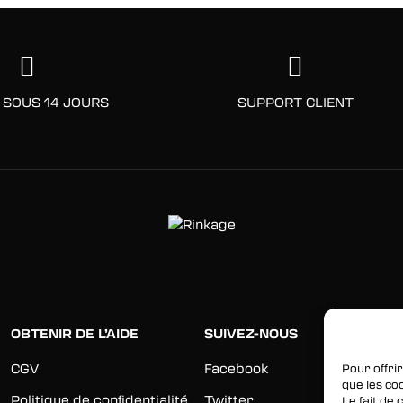
 SOUS 14 JOURS
SUPPORT CLIENT
OBTENIR DE L’AIDE
SUIVEZ-NOUS
CGV
Facebook
Pour offrir
que les co
Politique de confidentialité
Twitter
Le fait de