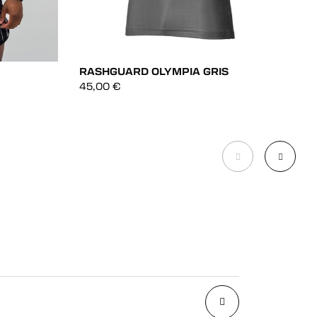
RASHGUARD OLYMPIA GRIS
45,00
€
S
DÉCOUVRIR
3
DÉCOUVRIR