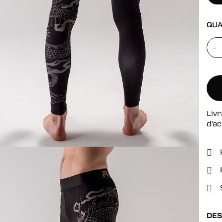
se
QUA
-
Livr
d'ac
DES