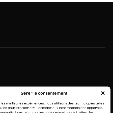
Gérer le consentement
RESTEZ INFORMÉS
Inscrivez-vous à notre newsletter pour être les
 les meilleures expériences, nous utilisons des technologies telles
okies pour stocker et/ou accéder aux informations des appareils.
premiers à être informés des nouveaux arrivages, des
 consentir à ces technologies nous permettra de traiter des