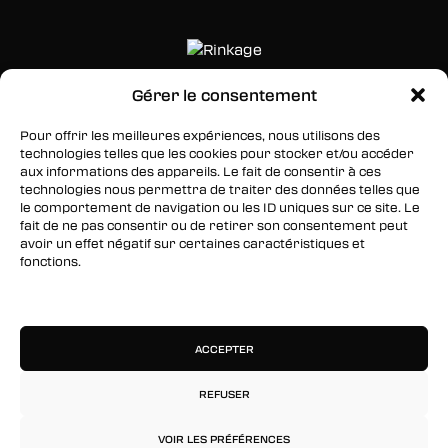
Gérer le consentement
SUIVEZ-NOUS
Pour offrir les meilleures expériences, nous utilisons des
technologies telles que les cookies pour stocker et/ou accéder
Facebook
aux informations des appareils. Le fait de consentir à ces
technologies nous permettra de traiter des données telles que
Twitter
le comportement de navigation ou les ID uniques sur ce site. Le
fait de ne pas consentir ou de retirer son consentement peut
Instagram
avoir un effet négatif sur certaines caractéristiques et
fonctions.
RESTEZ INFORMÉS
Gérer les services
Inscrivez-vous à notre newsletter pour être les
premiers à être informés des nouveaux
ACCEPTER
arrivages, des ventes, du contenu exclusif, des
événements et plus encore !
REFUSER
VOIR LES PRÉFÉRENCES