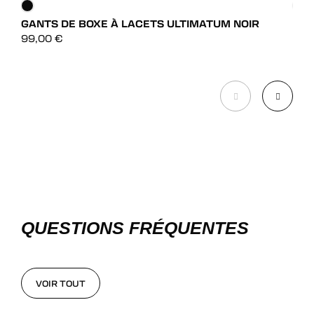
GANTS DE BOXE À LACETS ULTIMATUM NOIR
GAN
DÉCOUVRIR
99,00
€
99,
DÉCOUVRIR
QUESTIONS FRÉQUENTES
VOIR TOUT
VOIR TOUT