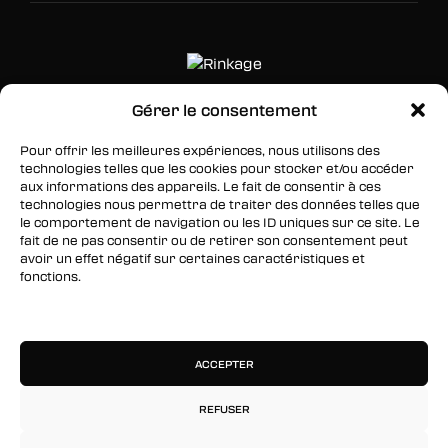
Gérer le consentement
SUIVEZ-NOUS
Pour offrir les meilleures expériences, nous utilisons des
technologies telles que les cookies pour stocker et/ou accéder
Facebook
aux informations des appareils. Le fait de consentir à ces
technologies nous permettra de traiter des données telles que
Twitter
le comportement de navigation ou les ID uniques sur ce site. Le
fait de ne pas consentir ou de retirer son consentement peut
Instagram
avoir un effet négatif sur certaines caractéristiques et
fonctions.
RESTEZ INFORMÉS
Gérer les services
Inscrivez-vous à notre newsletter pour être les
premiers à être informés des nouveaux
ACCEPTER
arrivages, des ventes, du contenu exclusif, des
événements et plus encore !
REFUSER