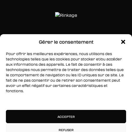
SUIVEZ-NOUS
Gérer le consentement
Facebook
Pour offrir les meilleures expériences, nous utilisons des
Twitter
technologies telles que les cookies pour stocker et/ou accéder
aux informations des appareils. Le fait de consentir à ces
Instagram
technologies nous permettra de traiter des données telles que
le comportement de navigation ou les ID uniques sur ce site. Le
fait de ne pas consentir ou de retirer son consentement peut
avoir un effet négatif sur certaines caractéristiques et
RESTEZ INFORMÉS
fonctions.
Inscrivez-vous à notre newsletter pour être les
Gérer les services
premiers à être informés des nouveaux
arrivages, des ventes, du contenu exclusif, des
événements et plus encore !
ACCEPTER
REFUSER