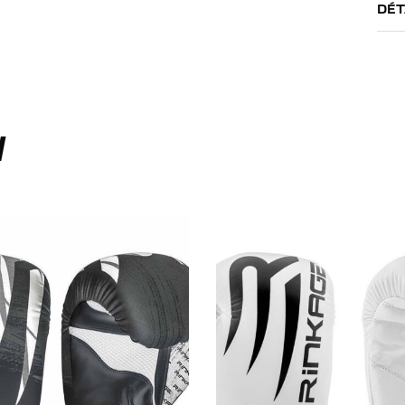
DÉT
I