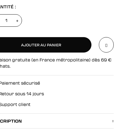
NTITÉ :
+
AJOUTER AU PANIER
aison gratuite (en France métropolitaine) dès
69
€
AJOUTER AU PANIER
hats.
Paiement sécurisé
Retour sous 14 jours
Support client
CRIPTION