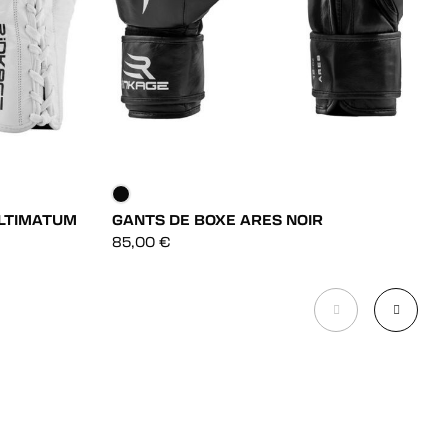
ULTIMATUM
GANTS DE BOXE ARES NOIR
G
DÉCOUVRIR
85,00
€
3
DÉCOUVRIR