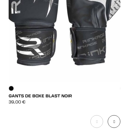
GANTS DE BOXE BLAST NOIR
GAN
DÉCOUVRIR
39,00
€
39,
DÉCOUVRIR