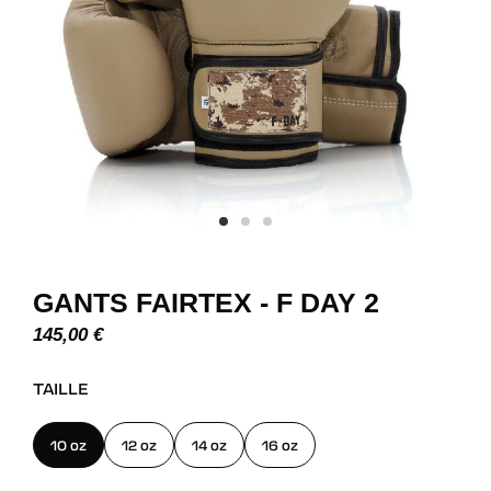
GANTS FAIRTEX - F DAY 2
145,00
€
TAILLE
10 oz
12 oz
14 oz
16 oz