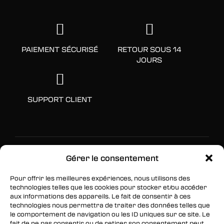
PAIEMENT SÉCURISÉ
RETOUR SOUS 14
JOURS
SUPPORT CLIENT
Gérer le consentement
Pour offrir les meilleures expériences, nous utilisons des
technologies telles que les cookies pour stocker et/ou accéder
aux informations des appareils. Le fait de consentir à ces
SUIVEZ-NOUS
technologies nous permettra de traiter des données telles que
le comportement de navigation ou les ID uniques sur ce site. Le
Facebook
fait de ne pas consentir ou de retirer son consentement peut