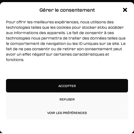
Gérer le consentement
SUIVEZ-NOUS
Pour offrir les meilleures expériences, nous utilisons des
Facebook
technologies telles que les cookies pour stocker et/ou accéder
aux informations des appareils. Le fait de consentir à ces
Twitter
technologies nous permettra de traiter des données telles que
le comportement de navigation ou les ID uniques sur ce site. Le
Instagram
fait de ne pas consentir ou de retirer son consentement peut
avoir un effet négatif sur certaines caractéristiques et
fonctions.
RESTEZ INFORMÉS
Gérer les services
Inscrivez-vous à notre newsletter pour être les
premiers à être informés des nouveaux
ACCEPTER
arrivages, des ventes, du contenu exclusif, des
événements et plus encore !
REFUSER
VOIR LES PRÉFÉRENCES
Politique de confidentialité
Mentions légales