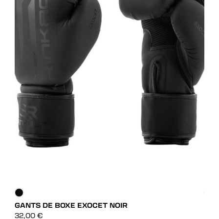
GANTS DE BOXE EXOCET NOIR
GAN
DÉCOUVRIR
32,00
€
49,