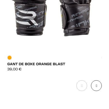
GANT DE BOXE ORANGE BLAST
GAN
DÉCOUVRIR
39,00
€
75,
DÉCOUVRIR