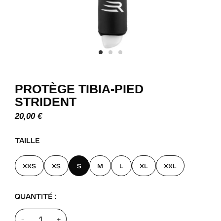
PROTÈGE TIBIA-PIED
STRIDENT
20,00
€
TAILLE
XXS
XS
S
M
L
XL
XXL
QUANTITÉ :
-
+