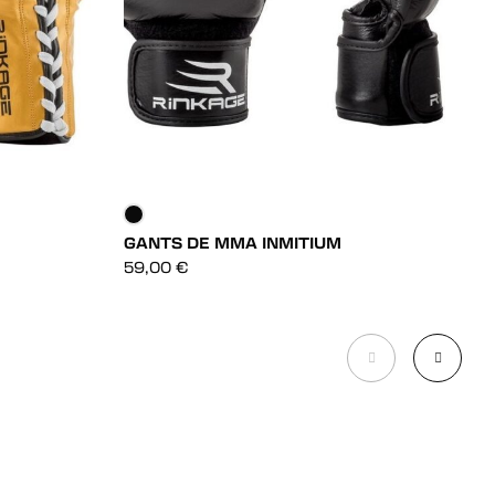
GANTS DE MMA INMITIUM
G
F
DÉCOUVRIR
59,00
€
4
DÉCOUVRIR