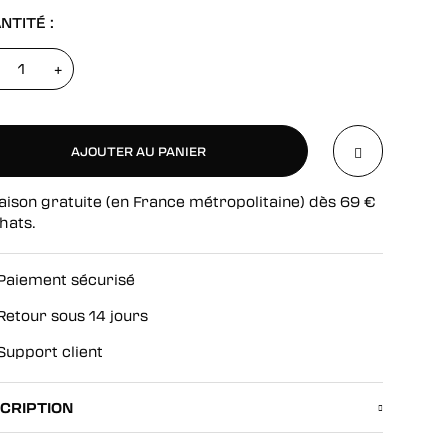
NTITÉ :
+
AJOUTER AU PANIER
aison gratuite (en France métropolitaine) dès
69
€
AJOUTER AU PANIER
hats.
Paiement sécurisé
Retour sous 14 jours
Support client
CRIPTION