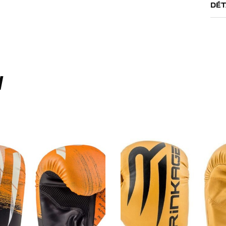
DÉT
I