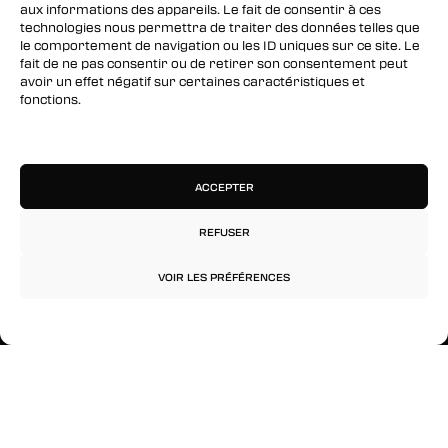
aux informations des appareils. Le fait de consentir à ces
Twitter
technologies nous permettra de traiter des données telles que
le comportement de navigation ou les ID uniques sur ce site. Le
Instagram
fait de ne pas consentir ou de retirer son consentement peut
avoir un effet négatif sur certaines caractéristiques et
fonctions.
RESTEZ INFORMÉS
Gérer les services
Inscrivez-vous à notre newsletter pour être les
premiers à être informés des nouveaux
ACCEPTER
arrivages, des ventes, du contenu exclusif, des
événements et plus encore !
REFUSER
VOIR LES PRÉFÉRENCES
Politique de confidentialité
Mentions légales
© 2026 Rinkage