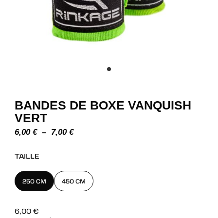
BANDES DE BOXE VANQUISH
VERT
PLAGE
6,00
€
–
7,00
€
DE
PRIX :
TAILLE
6,00 €
À
7,00 €
250 CM
450 CM
6,00
€