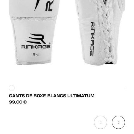
GANTS DE BOXE BLANCS ULTIMATUM
GAN
DÉCOUVRIR
99,00
€
45,
DÉCOUVRIR