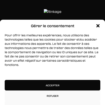
Gérer le consentement
SUIVEZ-NOUS
Pour offrir les meilleures expériences, nous utilisons des
Facebook
technologies telles que les cookies pour stocker et/ou accéder
aux informations des appareils. Le fait de consentir à ces
Twitter
technologies nous permettra de traiter des données telles que
le comportement de navigation ou les ID uniques sur ce site. Le
Instagram
fait de ne pas consentir ou de retirer son consentement peut
avoir un effet négatif sur certaines caractéristiques et
fonctions.
RESTEZ INFORMÉS
Gérer les services
Inscrivez-vous à notre newsletter pour être les
premiers à être informés des nouveaux
ACCEPTER
arrivages, des ventes, du contenu exclusif, des
événements et plus encore !
REFUSER