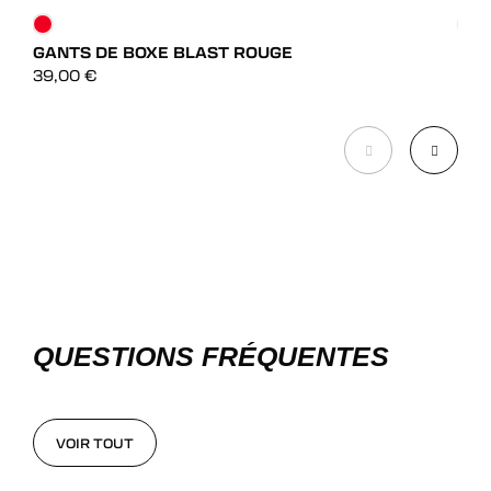
GANTS DE BOXE BLAST ROUGE
GAN
DÉCOUVRIR
39,00
€
99,
DÉCOUVRIR
QUESTIONS FRÉQUENTES
VOIR TOUT
VOIR TOUT