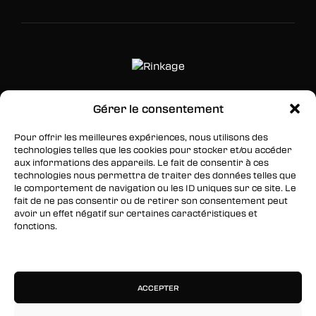
Gérer le consentement
SUIVEZ-NOUS
Pour offrir les meilleures expériences, nous utilisons des
Facebook
technologies telles que les cookies pour stocker et/ou accéder
aux informations des appareils. Le fait de consentir à ces
Twitter
technologies nous permettra de traiter des données telles que
le comportement de navigation ou les ID uniques sur ce site. Le
Instagram
fait de ne pas consentir ou de retirer son consentement peut
avoir un effet négatif sur certaines caractéristiques et
fonctions.
RESTEZ INFORMÉS
Gérer les services
Inscrivez-vous à notre newsletter pour être les
premiers à être informés des nouveaux
ACCEPTER
arrivages, des ventes, du contenu exclusif, des
événements et plus encore !