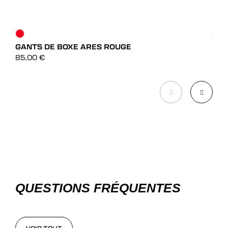
GANTS DE BOXE ARES ROUGE
GAN
DÉCOUVRIR
85,00
€
35,
DÉCOUVRIR
QUESTIONS FRÉQUENTES
VOIR TOUT